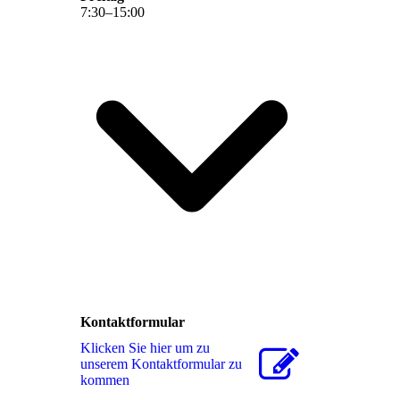
7
:
30
–
15
:
00
Kontaktformular
Klicken Sie hier um zu
unserem Kon­takt­for­mu­lar zu
kommen